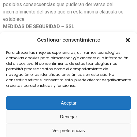
posibles consecuencias que pudieran derivarse del
incumplimiento del aviso que en esta misma cláusula se
establece.
MEDIDAS DE SEGURIDAD –
SSL
El Titular ha contratado para su sitio web un
Gestionar consentimiento
certificado
SSL
(«
Secure Sockets Layer
»).
Un certificado SSL permite proteger toda la información
Para ofrecer las mejores experiencias, utilizamos tecnologías
personal y confidencial que se pueda manejar en un sitio
como las cookies para almacenar y/o acceder a la información
web, independientemente de la información que se esté
del dispositivo. El consentimiento de estas tecnologías nos
permitirá procesar datos como el comportamiento de
transmitiendo, como por ejemplo, desde cualquiera de los
navegación o las identificaciones únicas en este sitio. No
formularios de contacto del sitio web hasta el servidor, o los
consentir o retirar el consentimiento, puede afectar negativamente
datos introducidos para la suscripción de boletines de
a ciertas características y funciones.
noticias o accesos a las áreas protegidas, etc, activándose
el protocolo “https” que permite conexiones seguras desde
Aceptar
un servidor web al navegador del usuario.
Denegar
Ver preferencias